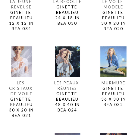
LA JEUNE 
LE VOILE 
LA RÉCOLTE
RÊVEUSE
MODELÉ
GINETTE 
GINETTE 
GINETTE 
BEAULIEU
BEAULIEU
BEAULIEU
24 X 18 IN
12 X 12 IN
30 X 20 IN
BEA 030
BEA 034
BEA 020
LES 
MURMURE
LES PEAUX 
CRISTAUX 
GINETTE 
RÉUNIES
DE VOILE
BEAULIEU
GINETTE 
GINETTE 
36 X 30 IN
BEAULIEU
BEAULIEU
BEA 032
48 X 40 IN
30 X 20 IN
BEA 024
BEA 021