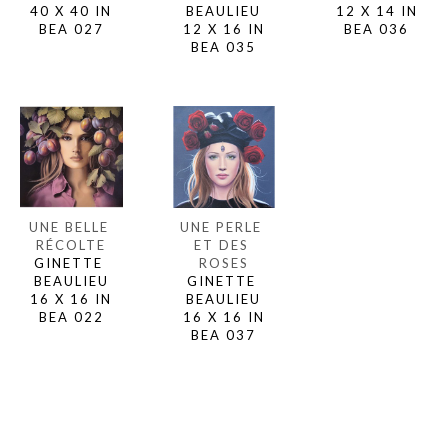
40 X 40 IN
12 X 14 IN
BEAULIEU
BEA 027
BEA 036
12 X 16 IN
BEA 035
UNE BELLE 
UNE PERLE 
RÉCOLTE
ET DES 
GINETTE 
ROSES
BEAULIEU
GINETTE 
16 X 16 IN
BEAULIEU
BEA 022
16 X 16 IN
BEA 037