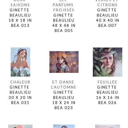
SAISONS
CITRONS
PARFUMS 
GINETTE 
GINETTE 
FROISSÉS
BEAULIEU
BEAULIEU
GINETTE 
18 X 18 IN
40 X 40 IN
BEAULIEU
BEA 013
BEA 007
48 X 48 IN
BEA 005
CHALEUR
FEUILLÉE
ET DANSE 
GINETTE 
GINETTE 
L'AUTOMNE
BEAULIEU
BEAULIEU
GINETTE 
30 X 20 IN
16 X 16 IN
BEAULIEU
BEA 031
BEA 026
18 X 24 IN
BEA 023