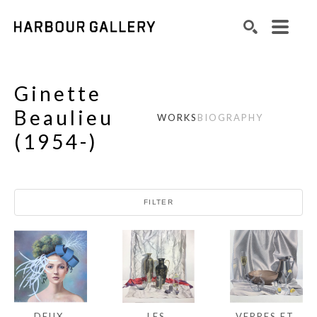
Search by keyword, artist name, artwork title or exhibition
SEARCH
Ginette
Beaulieu
WORKS
BIOGRAPHY
(
1954-
)
FILTER
DEUX 
VERRES ET 
LES 